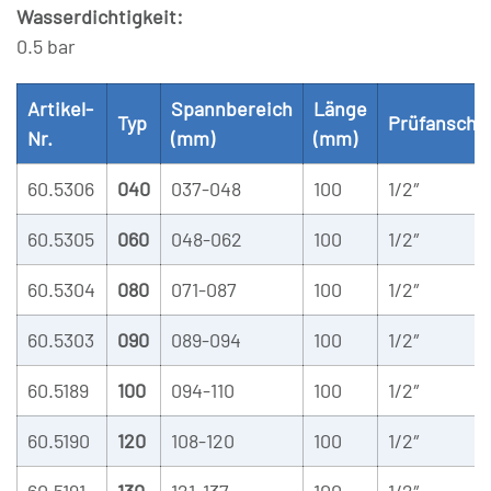
Wasserdichtigkeit:
0.5 bar
Artikel-
Spannbereich
Länge
Typ
Prüfanschl
Nr.
(mm)
(mm)
60.5306
040
037-048
100
1/2″
60.5305
060
048-062
100
1/2″
60.5304
080
071-087
100
1/2″
60.5303
090
089-094
100
1/2″
60.5189
100
094-110
100
1/2″
60.5190
120
108-120
100
1/2″