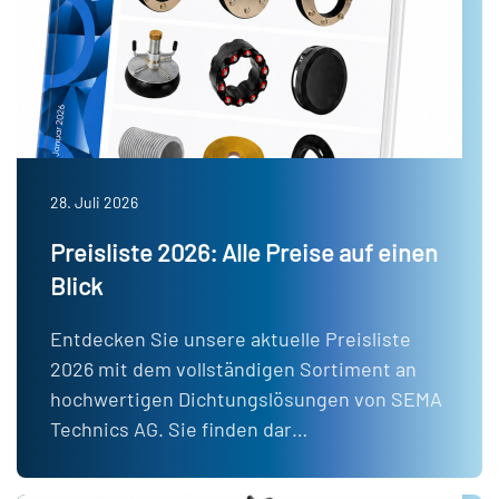
28. Juli 2026
Preisliste 2026: Alle Preise auf einen
Blick
Entdecken Sie unsere aktuelle Preisliste
2026 mit dem vollständigen Sortiment an
hochwertigen Dichtungslösungen von SEMA
Technics AG. Sie finden dar…