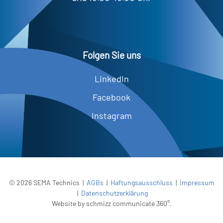
Folgen Sie uns
LinkedIn
Facebook
Instagram
©
2026
SEMA Technics |
AGBs
|
Haftungsausschluss
|
Impressum
|
Datenschutzerklärung
Website by
schmizz communicate 360°
.