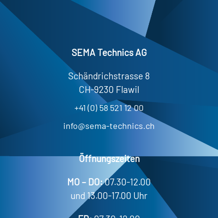
SEMA Technics AG
Schändrichstrasse 8
CH-9230 Flawil
+41 (0) 58 521 12 00
info@sema-technics.ch
Öffnungszeiten
MO – DO:
07.30-12.00
und 13.00-17.00 Uhr