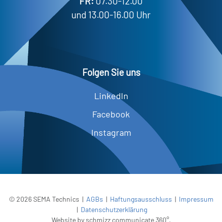
FR:
07.30-12.00
und 13.00-16.00 Uhr
Folgen Sie uns
LinkedIn
Facebook
Instagram
©
2026
SEMA Technics |
AGBs
|
Haftungsausschluss
|
Impressum
|
Datenschutzerklärung
Website by
schmizz communicate 360°
.